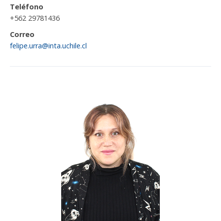
Teléfono
+562 29781436
Correo
felipe.urra@inta.uchile.cl