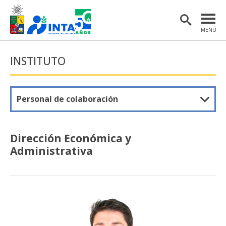
MENÚ
PORTADA
INSTITUTO
INSTITUTO
POSTGRADO
Personal de colaboración
INVESTIGACIÓN
EXTENSIÓN Y COMUNICACIONES
Dirección Económica y
Administrativa
MATERIAL DE INTERÉS
ENGLISH
Estudiantes
Académicas/os