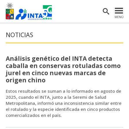
MENÚ
PORTADA
NOTICIAS
INSTITUTO
POSTGRADO
Análisis genético del INTA detecta
INVESTIGACIÓN
caballa en conservas rotuladas como
jurel en cinco nuevas marcas de
EXTENSIÓN Y COMUNICACIONES
origen chino
MATERIAL DE INTERÉS
Estos resultados se suman a lo informado en agosto de
2025, cuando el INTA, junto a la Seremi de Salud
ENGLISH
Metropolitana, informó una inconsistencia similar entre
el rotulado y la especie identificada en cinco productos
comercializados en el país.
Estudiantes
Académicas/os