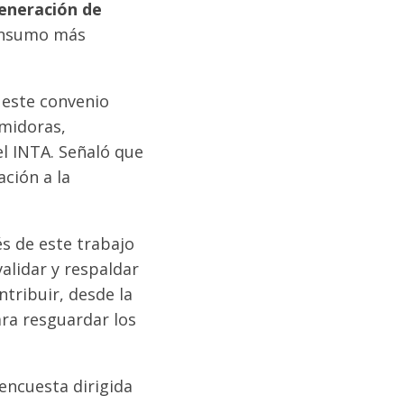
generación de
consumo más
 este convenio
umidoras,
el INTA. Señaló que
ación a la
és de este trabajo
validar y respaldar
ntribuir, desde la
ra resguardar los
encuesta dirigida