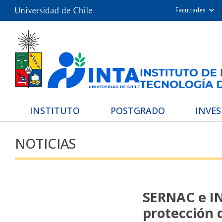
Facultades
Arquitectur
Cie
Cs. Físicas
Cs. Químicas 
Cs. Veterina
De
INSTITUTO
POSTGRADO
INVE
Filosofía 
NOTICIAS
Med
Estudios Avanz
Nutrición y Tecn
Hospita
SERNAC e IN
protección 