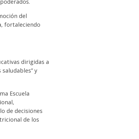
 apoderados.
moción del
, fortaleciendo
cativas dirigidas a
 saludables” y
ama Escuela
ional,
lo de decisiones
ricional de los