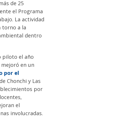
 más de 25
mente el Programa
bajo. La actividad
 torno a la
 ambiental dentro
 piloto el año
o mejoró en un
o por el
 de Chonchi y Las
ablecimientos por
docentes,
joran el
onas involucradas.