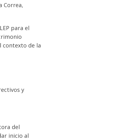
ra Correa,
SLEP para el
trimonio
el contexto de la
ectivos y
tora del
r inicio al