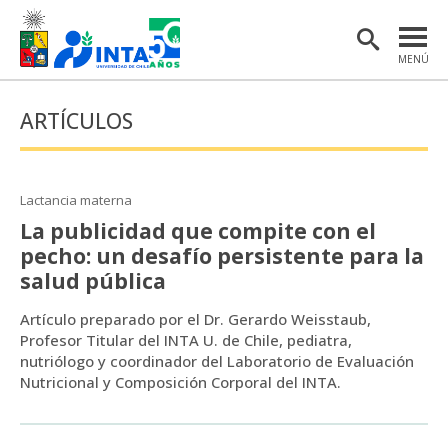
MENÚ
PORTADA
ARTÍCULOS
INSTITUTO
POSTGRADO
Lactancia materna
INVESTIGACIÓN
La publicidad que compite con el
pecho: un desafío persistente para la
EXTENSIÓN Y COMUNICACIONES
salud pública
MATERIAL DE INTERÉS
Artículo preparado por el Dr. Gerardo Weisstaub,
Profesor Titular del INTA U. de Chile, pediatra,
ENGLISH
nutriólogo y coordinador del Laboratorio de Evaluación
Nutricional y Composición Corporal del INTA.
Estudiantes
Académicas/os