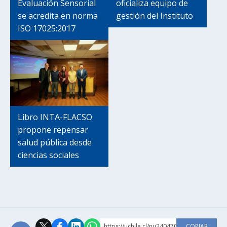
Evaluación Sensorial
oficializa equipo de
se acredita en norma
gestión del Instituto
ISO 17025:2017
Libro INTA-FLACSO
propone repensar
salud pública desde
ciencias sociales
https://uchile.cl/nu240470
COPIAR