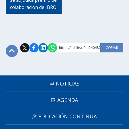
se adjudica premio de
colaboración de IBRO
https://uchile.cl/nu240482
COPIAR
Subir
NOTICIAS
AGENDA
EDUCACIÓN CONTINUA