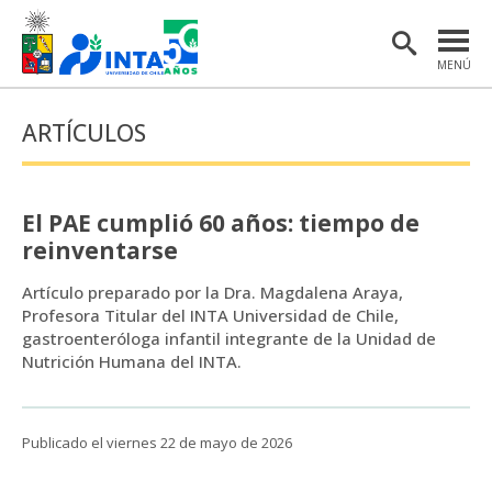
MENÚ
PORTADA
ARTÍCULOS
INSTITUTO
POSTGRADO
El PAE cumplió 60 años: tiempo de
INVESTIGACIÓN
reinventarse
EXTENSIÓN Y COMUNICACIONES
Artículo preparado por la Dra. Magdalena Araya,
Profesora Titular del INTA Universidad de Chile,
MATERIAL DE INTERÉS
gastroenteróloga infantil integrante de la Unidad de
Nutrición Humana del INTA.
ENGLISH
Publicado el viernes 22 de mayo de 2026
Estudiantes
Académicas/os