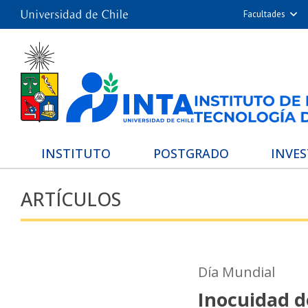
Facultades
Arquitectur
Cie
Cs. Físicas
Cs. Químicas 
Cs. Veterina
De
INSTITUTO
POSTGRADO
INVE
Filosofía 
ARTÍCULOS
Med
Estudios Avanz
Nutrición y Tecn
Hospita
Día Mundial
Inocuidad d