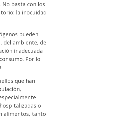
. No basta con los
torio: la inocuidad
tógenos pueden
a, del ambiente, de
ración inadecuada
 consumo. Por lo
a.
uellos que han
pulación,
 especialmente
hospitalizadas o
n alimentos, tanto