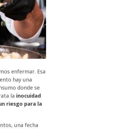
mos enfermar. Esa
mento hay una
onsumo donde se
rata la
inocuidad
n riesgo para la
entos, una fecha