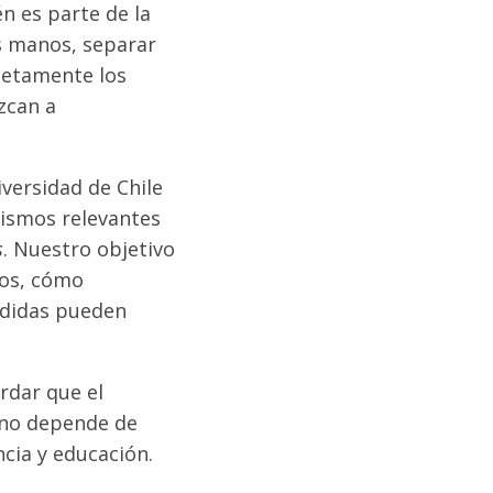
n es parte de la
as manos, separar
letamente los
zcan a
iversidad de Chile
nismos relevantes
s
. Nuestro objetivo
gos, cómo
edidas pueden
rdar que el
 no depende de
ncia y educación.