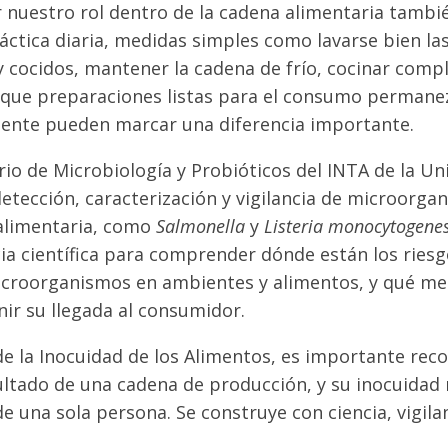
 nuestro rol dentro de la cadena alimentaria tambié
ráctica diaria, medidas simples como lavarse bien l
y cocidos, mantener la cadena de frío, cocinar comp
r que preparaciones listas para el consumo permane
nte pueden marcar una diferencia importante.
io de Microbiología y Probióticos del INTA de la Un
etección, caracterización y vigilancia de microorga
 alimentaria, como
Salmonella
y
Listeria monocytogene
ia científica para comprender dónde están los ries
icroorganismos en ambientes y alimentos, y qué m
nir su llegada al consumidor.
de la Inocuidad de los Alimentos, es importante reco
sultado de una cadena de producción, y su inocuidad
de una sola persona. Se construye con ciencia, vigila