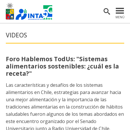
MENÚ
PORTADA
VIDEOS
INSTITUTO
POSTGRADO
Foro Hablemos TodUs: "Sistemas
INVESTIGACIÓN
alimentarios sostenibles: ¿cuál es la
receta?"
EXTENSIÓN Y COMUNICACIONES
Las características y desafíos de los sistemas
MATERIAL DE INTERÉS
alimentarios en Chile, estrategias para avanzar hacia
una mejor alimentación y la importancia de las
ENGLISH
tradiciones alimentarias en la construcción de hábitos
saludables fueron algunos de los temas abordados en
Estudiantes
Académicas/os
este encuentro organizado por el Senado
Universitario junto a Radio Universidad de Chile.