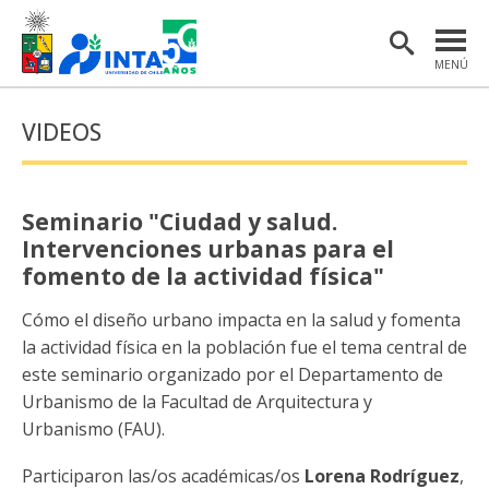
MENÚ
PORTADA
VIDEOS
INSTITUTO
POSTGRADO
Seminario "Ciudad y salud.
INVESTIGACIÓN
Intervenciones urbanas para el
fomento de la actividad física"
EXTENSIÓN Y COMUNICACIONES
Cómo el diseño urbano impacta en la salud y fomenta
MATERIAL DE INTERÉS
la actividad física en la población fue el tema central de
este seminario organizado por el Departamento de
ENGLISH
Urbanismo de la Facultad de Arquitectura y
Urbanismo (FAU).
Estudiantes
Académicas/os
Participaron las/os académicas/os
Lorena Rodríguez
,