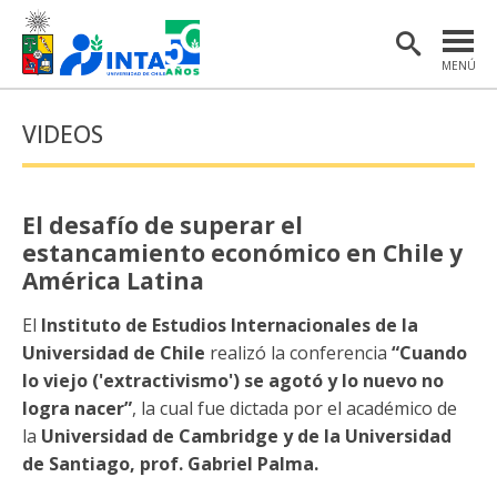
MENÚ
PORTADA
VIDEOS
INSTITUTO
POSTGRADO
El desafío de superar el
INVESTIGACIÓN
estancamiento económico en Chile y
América Latina
EXTENSIÓN Y COMUNICACIONES
El
Instituto de Estudios Internacionales de la
MATERIAL DE INTERÉS
Universidad de Chile
realizó la conferencia
“Cuando
lo viejo ('extractivismo') se agotó y lo nuevo no
ENGLISH
logra nacer”
, la cual fue dictada por el académico de
la
Universidad de Cambridge y de la Universidad
Estudiantes
Académicas/os
de Santiago, prof. Gabriel Palma.