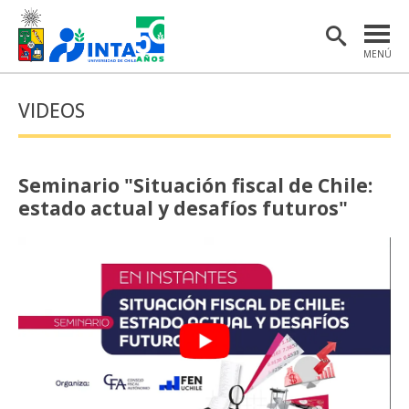
MENÚ
PORTADA
VIDEOS
INSTITUTO
POSTGRADO
Seminario "Situación fiscal de Chile:
INVESTIGACIÓN
estado actual y desafíos futuros"
EXTENSIÓN Y COMUNICACIONES
MATERIAL DE INTERÉS
ENGLISH
Estudiantes
Académicas/os