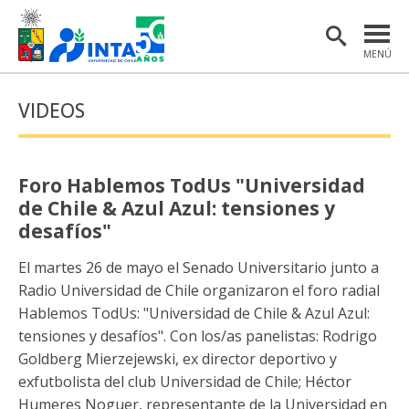
MENÚ
PORTADA
VIDEOS
INSTITUTO
POSTGRADO
Foro Hablemos TodUs "Universidad
INVESTIGACIÓN
de Chile & Azul Azul: tensiones y
desafíos"
EXTENSIÓN Y COMUNICACIONES
El martes 26 de mayo el Senado Universitario junto a
MATERIAL DE INTERÉS
Radio Universidad de Chile organizaron el foro radial
Hablemos TodUs: "Universidad de Chile & Azul Azul:
ENGLISH
tensiones y desafíos". Con los/as panelistas: Rodrigo
Goldberg Mierzejewski, ex director deportivo y
Estudiantes
Académicas/os
exfutbolista del club Universidad de Chile; Héctor
Humeres Noguer, representante de la Universidad en