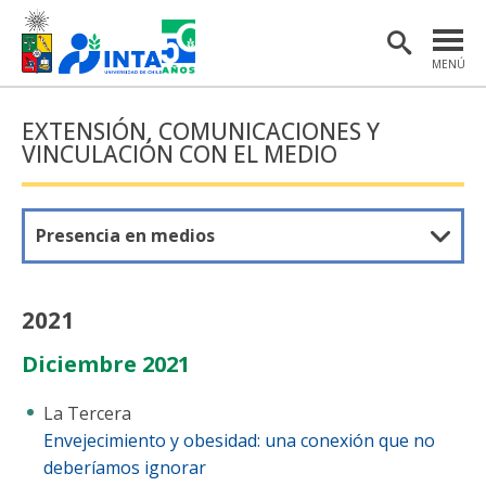
MENÚ
PORTADA
EXTENSIÓN, COMUNICACIONES Y
VINCULACIÓN CON EL MEDIO
INSTITUTO
POSTGRADO
Presencia en medios
INVESTIGACIÓN
EXTENSIÓN Y COMUNICACIONES
2021
MATERIAL DE INTERÉS
Diciembre 2021
ENGLISH
La Tercera
Envejecimiento y obesidad: una conexión que no
Estudiantes
Académicas/os
deberíamos ignorar