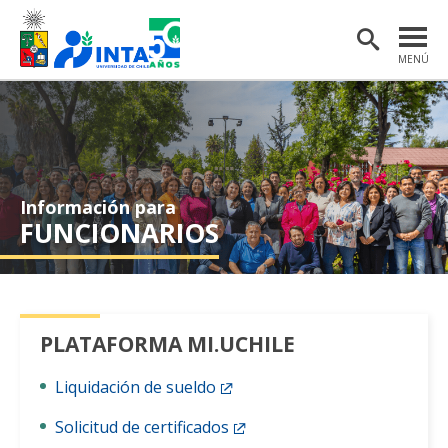
MENÚ
PORTADA
INSTITUTO
POSTGRADO
Información para
INVESTIGACIÓN
FUNCIONARIOS
EXTENSIÓN Y COMUNICACIONES
MATERIAL DE INTERÉS
PLATAFORMA MI.UCHILE
ENGLISH
Liquidación de sueldo
Estudiantes
Académicas/os
Solicitud de certificados