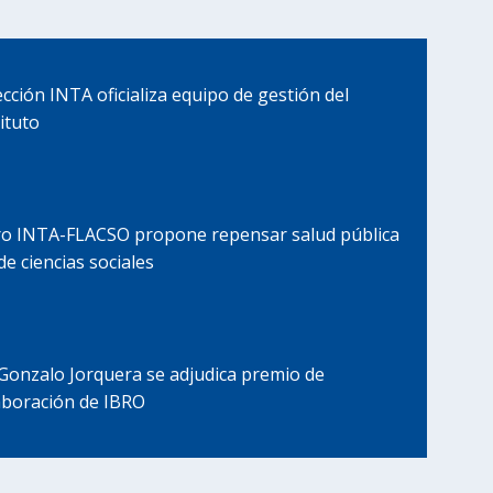
ección INTA oficializa equipo de gestión del
ituto
ro INTA-FLACSO propone repensar salud pública
de ciencias sociales
 Gonzalo Jorquera se adjudica premio de
aboración de IBRO