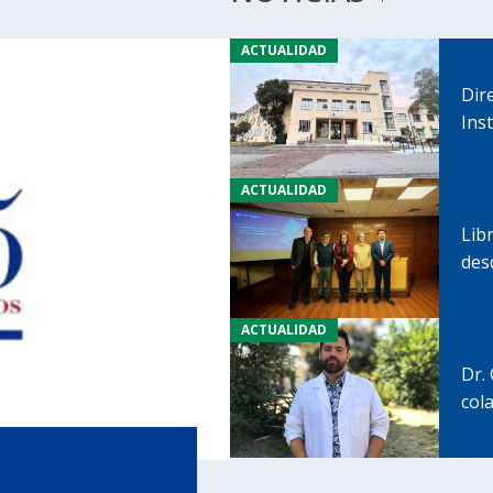
ACTUALIDAD
Dir
Inst
ACTUALIDAD
Lib
des
ACTUALIDAD
Dr.
col