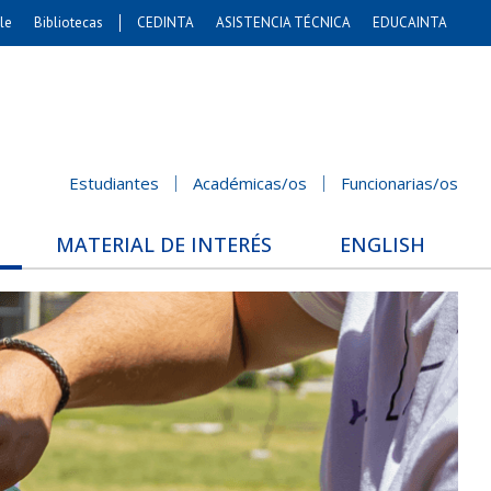
le
Bibliotecas
CEDINTA
ASISTENCIA TÉCNICA
EDUCAINTA
Artes
s. Agronómicas
stales y Conservación
Cs. Sociales
Estudiantes
Académicas/os
Funcionarias/os
nicación e Imagen
nomía y Negocios
MATERIAL DE INTERÉS
ENGLISH
Gobierno
Odontología
ios Internacionales
Bachillerato