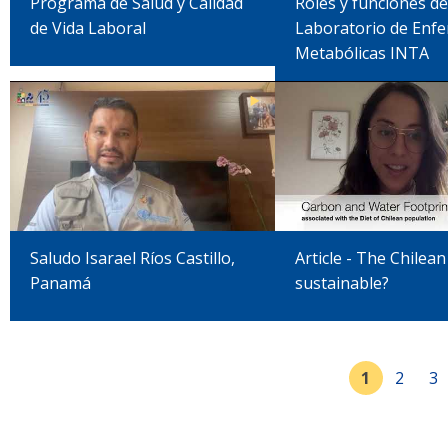
Programa de Salud y Calidad
Roles y funciones de
de Vida Laboral
Laboratorio de Enf
Metabólicas INTA
Saludo Isarael Ríos Castillo,
Article - The Chilean D
Panamá
sustainable?
1
2
3