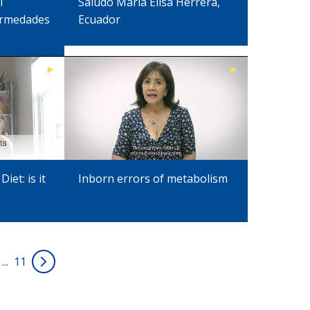
l
Saludo María Elisa Herrera,
ermedades
Ecuador
iet: is it
Inborn errors of metabolism
...
11