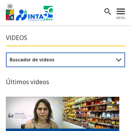
MENÚ
PORTADA
VIDEOS
INSTITUTO
POSTGRADO
Buscador de videos
INVESTIGACIÓN
EXTENSIÓN Y COMUNICACIONES
Últimos videos
MATERIAL DE INTERÉS
ENGLISH
Estudiantes
Académicas/os