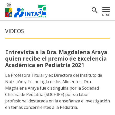
MENÚ
PORTADA
VIDEOS
INSTITUTO
POSTGRADO
Entrevista a la Dra. Magdalena Araya
INVESTIGACIÓN
quien recibe el premio de Excelencia
Académica en Pediatría 2021
EXTENSIÓN Y COMUNICACIONES
La Profesora Titular y ex Directora del Instituto de
MATERIAL DE INTERÉS
Nutrición y Tecnología de los Alimentos, Dra.
Magdalena Araya fue distinguida por la Sociedad
ENGLISH
Chilena de Pediatría (SOCHIPE) por su labor
profesional destacada en la enseñanza e investigación
Estudiantes
Académicas/os
en temas concernientes a la Pediatría.