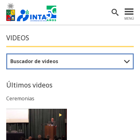
MENÚ
PORTADA
VIDEOS
INSTITUTO
POSTGRADO
Buscador de videos
INVESTIGACIÓN
EXTENSIÓN Y COMUNICACIONES
Últimos videos
MATERIAL DE INTERÉS
ceremonias
ENGLISH
Estudiantes
Académicas/os