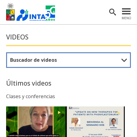
MENÚ
PORTADA
VIDEOS
INSTITUTO
POSTGRADO
Buscador de videos
INVESTIGACIÓN
EXTENSIÓN Y COMUNICACIONES
Últimos videos
MATERIAL DE INTERÉS
clases y conferencias
ENGLISH
Estudiantes
Académicas/os