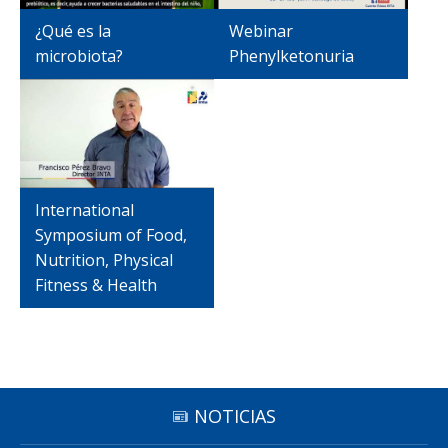
Funcionarias/os
¿Qué es la
Webinar
microbiota?
Phenylketonuria
International
Symposium of Food,
Nutrition, Physical
Fitness & Health
NOTICIAS