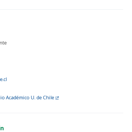
nte
e.cl
lio Académico U. de Chile
ín