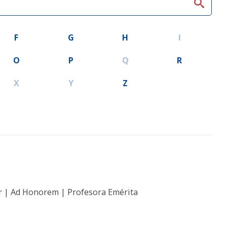
F
G
H
I
O
P
Q
R
X
Y
Z
ar | Ad Honorem | Profesora Emérita