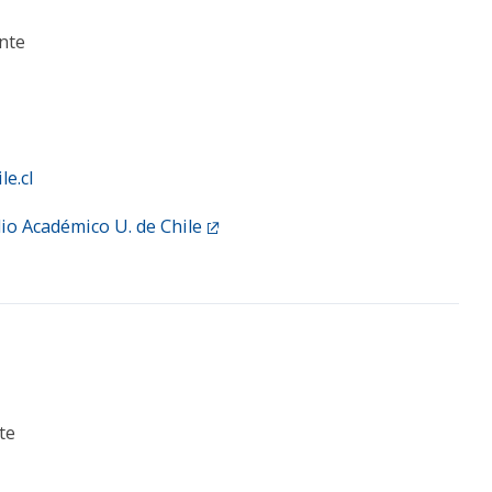
nte
le.cl
lio Académico U. de Chile
te