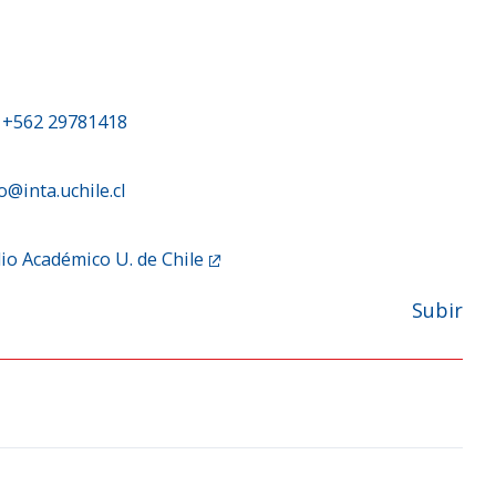
|
+562 29781418
@inta.uchile.cl
lio Académico U. de Chile
Subir