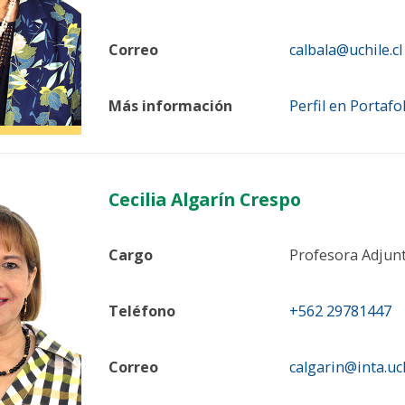
Correo
calbala@uchile.cl
Más información
Perfil en Portafo
Cecilia Algarín Crespo
Cargo
Profesora Adjun
Teléfono
+562 29781447
Correo
calgarin@inta.uch