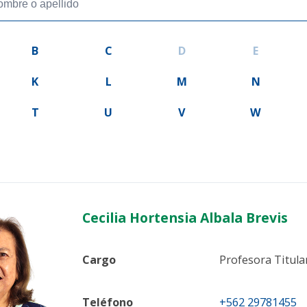
B
C
D
E
K
L
M
N
T
U
V
W
Cecilia Hortensia Albala Brevis
Cargo
Profesora Titul
Teléfono
+562 29781455