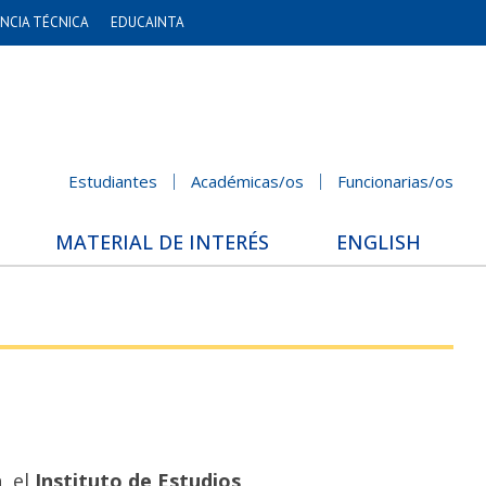
NCIA TÉCNICA
EDUCAINTA
Estudiantes
Académicas/os
Funcionarias/os
MATERIAL DE INTERÉS
ENGLISH
n
, el
Instituto de Estudios