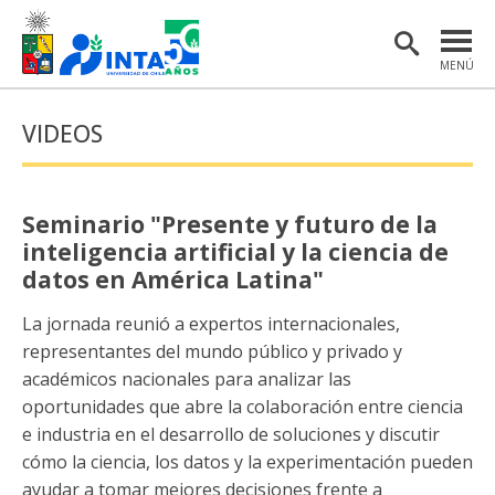
MENÚ
PORTADA
VIDEOS
INSTITUTO
POSTGRADO
Seminario "Presente y futuro de la
INVESTIGACIÓN
inteligencia artificial y la ciencia de
datos en América Latina"
EXTENSIÓN Y COMUNICACIONES
La jornada reunió a expertos internacionales,
MATERIAL DE INTERÉS
representantes del mundo público y privado y
académicos nacionales para analizar las
ENGLISH
oportunidades que abre la colaboración entre ciencia
e industria en el desarrollo de soluciones y discutir
Estudiantes
Académicas/os
cómo la ciencia, los datos y la experimentación pueden
ayudar a tomar mejores decisiones frente a