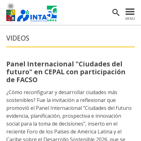
MENÚ
PORTADA
VIDEOS
INSTITUTO
POSTGRADO
Panel Internacional "Ciudades del
INVESTIGACIÓN
futuro" en CEPAL con participación
de FACSO
EXTENSIÓN Y COMUNICACIONES
¿Cómo reconfigurar y desarrollar ciudades más
MATERIAL DE INTERÉS
sostenibles? Fue la invitación a reflexionar que
promovió el Panel Internacional "Ciudades del futuro:
ENGLISH
evidencia, planificación, prospectiva e innovación
social para la toma de decisiones", inserto en el
Estudiantes
Académicas/os
reciente Foro de los Países de América Latina y el
Caribe sobre el Desarrollo Sostenible 2026, que se