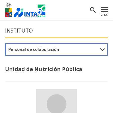
MENÚ
PORTADA
INSTITUTO
INSTITUTO
POSTGRADO
Personal de colaboración
INVESTIGACIÓN
EXTENSIÓN Y COMUNICACIONES
Unidad de Nutrición Pública
MATERIAL DE INTERÉS
ENGLISH
Estudiantes
Académicas/os