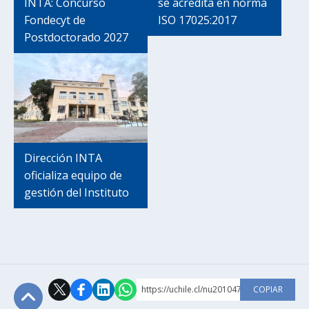
INTA: Concurso
se acredita en norma
Fondecyt de
ISO 17025:2017
Postdoctorado 2027
Dirección INTA
oficializa equipo de
gestión del Instituto
https://uchile.cl/nu201047
COPIAR