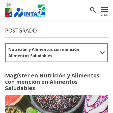
MENÚ
PORTADA
POSTGRADO
INSTITUTO
POSTGRADO
Nutrición y Alimentos con mención
Alimentos Saludables
INVESTIGACIÓN
EXTENSIÓN Y COMUNICACIONES
Magíster en Nutrición y Alimentos
MATERIAL DE INTERÉS
con mención en Alimentos
Saludables
ENGLISH
Estudiantes
Académicas/os