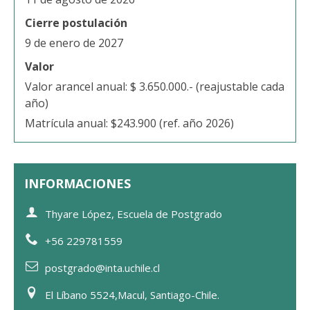
Cierre postulación
9 de enero de 2027
Valor
Valor arancel anual: $ 3.650.000.- (reajustable cada
año)
Matrícula anual: $243.900 (ref. año 2026)
INFORMACIONES
Thyare López, Escuela de Postgrado
+56 229781559
postgrado@inta.uchile.cl
El Líbano 5524,Macul, Santiago-Chile.