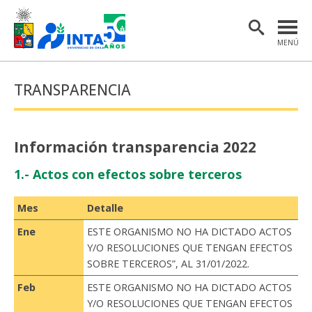
MENÚ
PORTADA
TRANSPARENCIA
INSTITUTO
POSTGRADO
Información transparencia 2022
INVESTIGACIÓN
1.- Actos con efectos sobre terceros
EXTENSIÓN Y COMUNICACIONES
Mes
Detalle
MATERIAL DE INTERÉS
Ene
ESTE ORGANISMO NO HA DICTADO ACTOS
ENGLISH
Y/O RESOLUCIONES QUE TENGAN EFECTOS
SOBRE TERCEROS”, AL 31/01/2022.
Feb
ESTE ORGANISMO NO HA DICTADO ACTOS
Estudiantes
Académicas/os
Y/O RESOLUCIONES QUE TENGAN EFECTOS