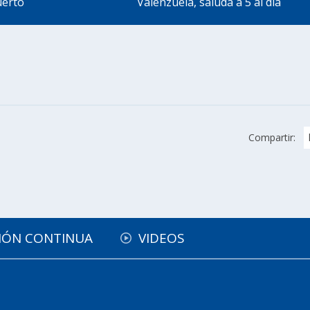
uerto
Valenzuela, saluda a 5 al día
Compartir:
IÓN CONTINUA
VIDEOS