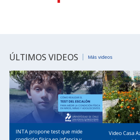
ÚLTIMOS VIDEOS
Más videos
INTA propone test que mide
Video Casa A
condición física en infancia y