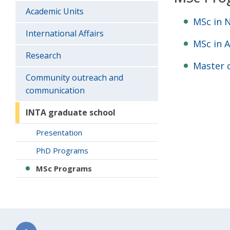
Academic Units
MSc in 
International Affairs
MSc in A
Research
Master o
Community outreach and
communication
INTA graduate school
Presentation
PhD Programs
MSc Programs