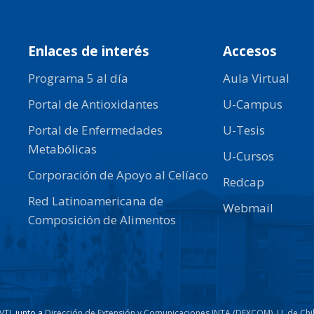
Enlaces de interés
Accesos
Programa 5 al día
Aula Virtual
Portal de Antioxidantes
U-Campus
Portal de Enfermedades
U-Tesis
Metabólicas
U-Cursos
Corporación de Apoyo al Celíaco
Redcap
Red Latinoamericana de
Webmail
Composición de Alimentos
VTI
, junto a
Dirección de Extensión y Comunicaciones INTA (DEXCOM)
,
U. de Chi