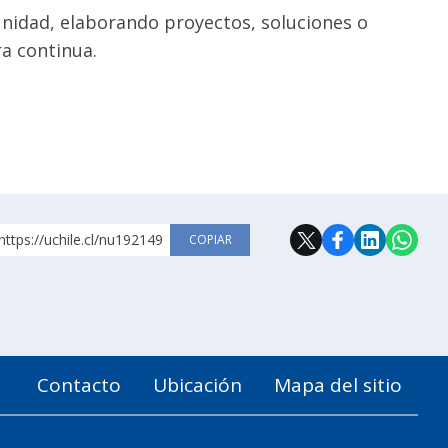
munidad, elaborando proyectos, soluciones o
ra continua.
https://uchile.cl/nu192149
COPIAR
Contacto
Ubicación
Mapa del sitio