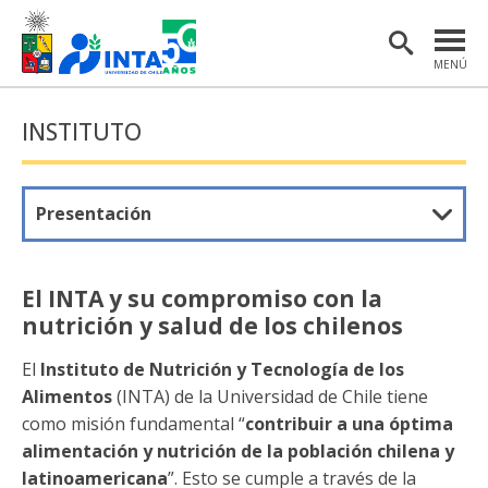
MENÚ
PORTADA
INSTITUTO
INSTITUTO
POSTGRADO
Presentación
INVESTIGACIÓN
EXTENSIÓN Y COMUNICACIONES
El INTA y su compromiso con la
nutrición y salud de los chilenos
MATERIAL DE INTERÉS
El
Instituto de Nutrición y Tecnología de los
ENGLISH
Alimentos
(INTA) de la Universidad de Chile tiene
como misión fundamental “
contribuir a una óptima
Estudiantes
Académicas/os
alimentación y nutrición de la población chilena y
latinoamericana
”. Esto se cumple a través de la