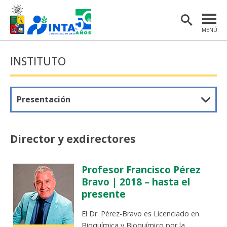
MENÚ
PORTADA
INSTITUTO
INSTITUTO
POSTGRADO
Presentación
INVESTIGACIÓN
EXTENSIÓN Y COMUNICACIONES
Director y exdirectores
MATERIAL DE INTERÉS
Profesor Francisco Pérez
ENGLISH
Bravo | 2018 – hasta el
presente
Estudiantes
Académicas/os
El Dr. Pérez-Bravo es Licenciado en
Bioquímica y Bioquímico por la