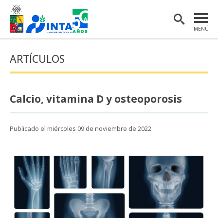
MENÚ
PORTADA
ARTÍCULOS
INSTITUTO
POSTGRADO
Calcio, vitamina D y osteoporosis
INVESTIGACIÓN
EXTENSIÓN Y COMUNICACIONES
Publicado el miércoles 09 de noviembre de 2022
MATERIAL DE INTERÉS
ENGLISH
Estudiantes
Académicas/os