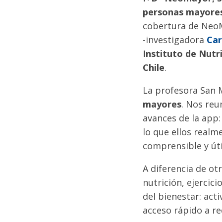
personas mayores.
cobertura de NeoM
-investigadora
Car
Instituto de Nutr
Chile
.
La profesora San M
mayores
. Nos re
avances de la app:
lo que ellos real
comprensible y úti
A diferencia de o
nutrición, ejerci
del bienestar: acti
acceso rápido a r