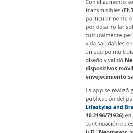
Con el aumento so
transmisibles (ENT
particularmente e
por desarrollar sol
culturalmente per
vida saludables e
un equipo multidis
diseñó y validó
Ne
dispositivos móvi
envejecimiento s
La app se realizó 
publicación del p
Lifestyles and Br
10.2196/71936)
en 
continuación de e
I+D “Neomayor, so