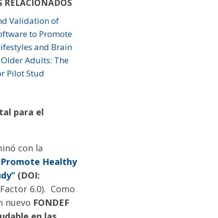
S RELACIONADOS
d Validation of
oftware to Promote
ifestyles and Brain
 Older Adults: The
 Pilot Stud
tal para el
minó con la
o Promote Healthy
udy”
(DOI:
Factor 6.0). Como
un nuevo
FONDEF
udable en las