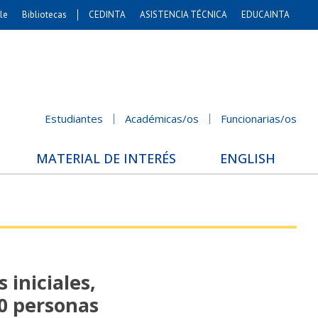
le
Bibliotecas
CEDINTA
ASISTENCIA TÉCNICA
EDUCAINTA
Artes
s. Agronómicas
stales y Conservación
Cs. Sociales
Estudiantes
Académicas/os
Funcionarias/os
nicación e Imagen
nomía y Negocios
MATERIAL DE INTERÉS
ENGLISH
Gobierno
Odontología
ios Internacionales
Bachillerato
 iniciales,
00 personas