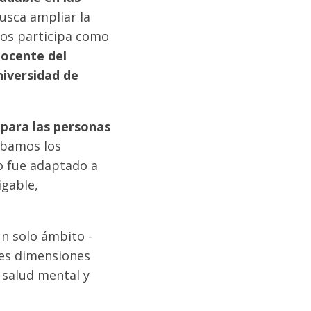
usca ampliar la
tos participa como
docente del
niversidad de
 para las personas
ábamos los
do fue adaptado a
igable,
n solo ámbito -
les dimensiones
, salud mental y