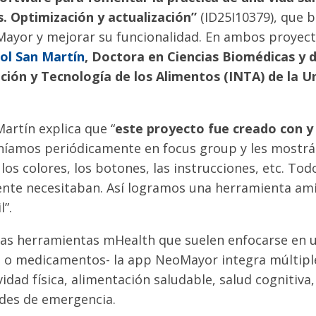
 Optimización y actualización”
(ID25I10379), que b
ayor y mejorar su funcionalidad. En ambos proyec
ol San Martín
, Doctora en Ciencias Biomédicas y 
ición y Tecnología de los Alimentos (INTA) de la U
artín explica que “
este proyecto fue creado con y
uníamos periódicamente en focus group y les mostr
 los colores, los botones, las instrucciones, etc. To
mente necesitaban. Así logramos una herramienta am
l”.
tras herramientas mHealth que suelen enfocarse en u
cio o medicamentos- la app NeoMayor integra múltip
vidad física, alimentación saludable, salud cognitiva
edes de emergencia.