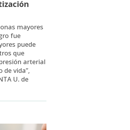
tización
rsonas mayores
gro fue
yores puede
tros que
resión arterial
 de vida”,
INTA U. de