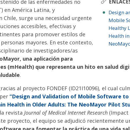
stenido de las enfermedades no
ENLACE
) en América Latina, y
Design an
n Chile, surge una necesidad urgente
Mobile S
uciones accesibles, efectivas y
Healthy L
tinentes para promover estilos de
Health in
n personas mayores. En este contexto,
NeoMayor
ciplinario de investigadores/as
oMayor, una aplicación para
les (mHealth) que representa un hito en salud digi
aludable
.
gracias al proyecto FONDEF (ID21I10096), el cual cul
aper
“Design and Validation of Mobile Software t
ain Health in Older Adults: The NeoMayor Pilot St
la revista
Journal of Medical Internet Research
(Impact 
ste proyecto, el equipo se adjudicó recientemente 
ftware para fomentar la práctica de una vida sal