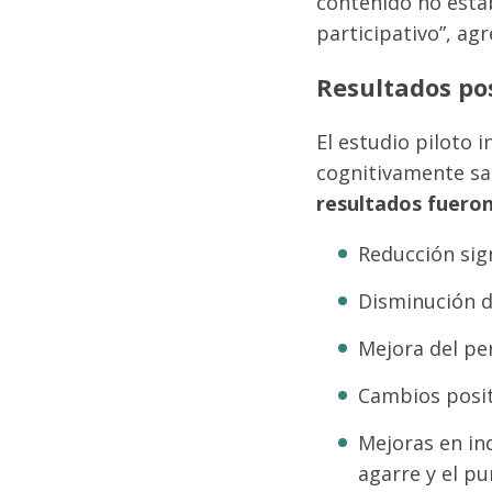
contenido no estab
participativo”, ag
Resultados pos
El estudio piloto
cognitivamente san
resultados fuero
Reducción sign
Disminución d
Mejora del per
Cambios positi
Mejoras en ind
agarre y el pu