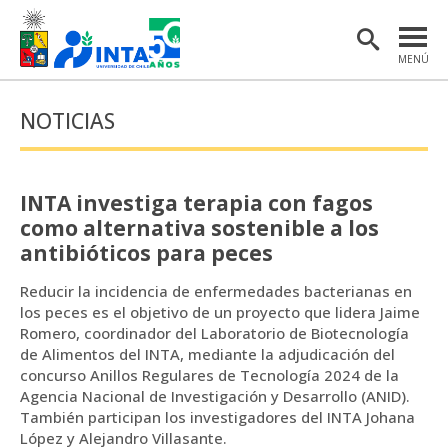
MENÚ
PORTADA
NOTICIAS
INSTITUTO
POSTGRADO
INTA investiga terapia con fagos
INVESTIGACIÓN
como alternativa sostenible a los
antibióticos para peces
EXTENSIÓN Y COMUNICACIONES
Reducir la incidencia de enfermedades bacterianas en
MATERIAL DE INTERÉS
los peces es el objetivo de un proyecto que lidera Jaime
Romero, coordinador del Laboratorio de Biotecnología
ENGLISH
de Alimentos del INTA, mediante la adjudicación del
concurso Anillos Regulares de Tecnología 2024 de la
Agencia Nacional de Investigación y Desarrollo (ANID).
Estudiantes
Académicas/os
También participan los investigadores del INTA Johana
López y Alejandro Villasante.