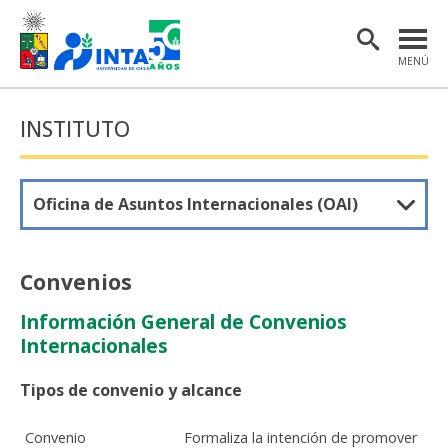
MENÚ
PORTADA
INSTITUTO
INSTITUTO
POSTGRADO
Oficina de Asuntos Internacionales (OAI)
INVESTIGACIÓN
EXTENSIÓN Y COMUNICACIONES
Convenios
MATERIAL DE INTERÉS
Información General de Convenios
Internacionales
ENGLISH
Tipos de convenio y alcance
Estudiantes
Académicas/os
Convenio
Formaliza la intención de promover