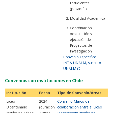
Estudiantes
(pasantía)
Movilidad Académica
Coordinación,
postulación y
ejecución de
Proyectos de
Investigación
Convenio Especifico
INTA-UNALM, suscrito
UNALM
Convenios con instituciones en Chile
Institución
Fecha
Tipo de Convenio/Áreas
Liceo
2024
Convenio Marco de
Bicentenario
(duración
colaboración entre el Liceo
Insular de Achao,
4 años)
Bicentenario Insular de