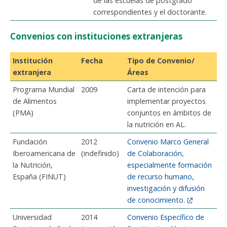
de las escuelas de postgrado
correspondientes y el doctorante.
Convenios con instituciones extranjeras
Institución
Fecha
Tipo de Convenio/
extranjera
Áreas
Programa Mundial
2009
Carta de intención para
de Alimentos
implementar proyectos
(PMA)
conjuntos en ámbitos de
la nutrición en AL.
Fundación
2012
Convenio Marco General
Iberoamericana de
(indefinido)
de Colaboración,
la Nutrición,
especialmente formación
España (FINUT)
de recurso humano,
investigación y difusión
de conocimiento.
Universidad
2014
Convenio Específico de