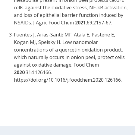
metabolite present in onion peel protects caco?2
cells against the oxidative stress, NF-kB activation,
and loss of epithelial barrier function induced by
NSAIDs. J Agric Food Chem
2021
;69:2157-67.
Fuentes J, Arias-Santé MF, Atala E, Pastene E,
Kogan MJ, Speisky H. Low nanomolar
concentrations of a quercetin oxidation product,
which naturally occurs in onion peel, protect cells
against oxidative damage. Food Chem
2020
;314:126166.
https://doi.org/10.1016/j.foodchem.2020.126166.