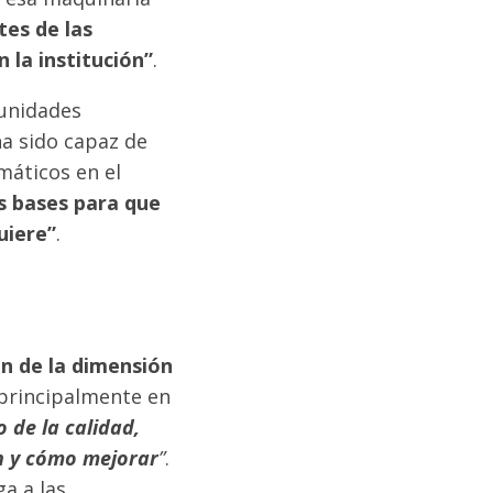
tes de las
 la institución”
.
 unidades
ha sido capaz de
máticos en el
s bases para que
uiere”
.
ón de la dimensión
principalmente en
 de la calidad,
n y cómo mejorar
”
.
a a las