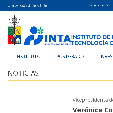
Facultades
Arquitectur
Cie
Cs. Físicas
Cs. Químicas 
Cs. Veterina
De
INSTITUTO
POSTGRADO
INVE
Filosofía 
NOTICIAS
Med
Estudios Avanz
Nutrición y Tecn
Hospita
Vicepresidenta d
Verónica Co