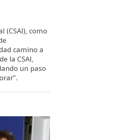
al (CSAI), como
de
idad camino a
de la CSAI,
 dando un paso
orar”.