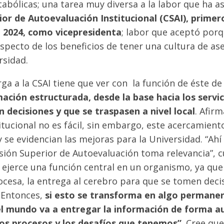
bólicas; una tarea muy diversa a la labor que ha 
or de Autoevaluación Institucional (CSAI), primer
e 2024, como vicepresidenta
; labor que aceptó por
specto de los beneficios de tener una cultura de as
ersidad.
orga a la CSAI tiene que ver con la función de éste d
ación estructurada, desde la base hacia los servic
 decisiones y que se traspasen a nivel local
. Afir
itucional no es fácil, sin embargo, este acercamie
y se evidencian las mejoras para la Universidad. “Ah
ión Superior de Autoevaluación toma relevancia”, c
 ejerce una función central en un organismo, ya qu
ocesa, la entrega al cerebro para que se tomen decisi
. Entonces,
si esto se transforma en algo permanen
el mundo va a entregar la información de forma 
los procesos y los desafíos que tenemos”
. Cree qu