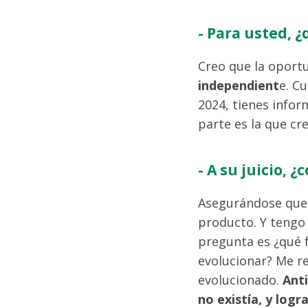
- Para usted, 
Creo que la oport
independient
e. C
2024, tienes infor
parte es la que cre
- A su juicio, 
Asegurándose que 
producto. Y tengo 
pregunta es ¿qué 
evolucionar? Me ref
evolucionado.
Anti
no existía, y logr