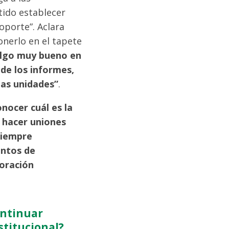
tido establecer
oporte”. Aclara
onerlo en el tapete
lgo muy bueno en
de los informes,
las unidades”
.
nocer cuál es la
 hacer uniones
siempre
untos de
boración
ontinuar
stitucional?