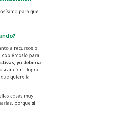
iosísimo para que
sando?
anto a recursos o
o, copiémoslo para
tivas, yo debería
uscar cómo lograr
 que quiere la
ellas cosas muy
luarlas, porque
si