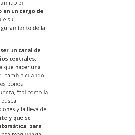
asumido en
o en un cargo de
que su
eguramiento de la
e
ser un canal de
ios centrales,
ma que hacer una
nto cambia cuando
í es donde
uenta, “tal como la
e busca
ones y la lleva de
te y que se
automática
,
para
e esa maquinaria