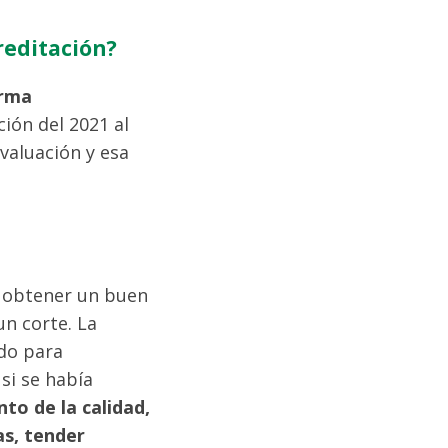
reditación?
orma
ión del 2021 al
valuación y esa
a obtener un buen
un corte. La
do para
 si se había
to de la calidad,
as, tender