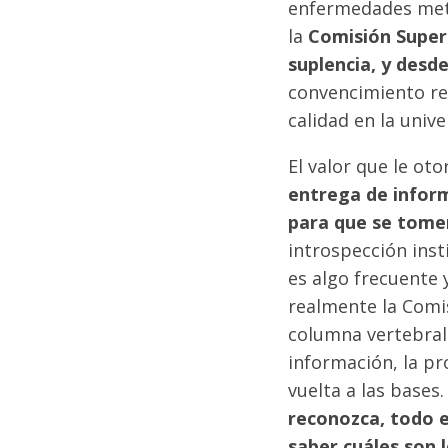
enfermedades meta
la
Comisión Superi
suplencia, y desd
convencimiento re
calidad en la univ
El valor que le ot
entrega de inform
para que se tomen
introspección inst
es algo frecuente 
realmente la Comis
columna vertebral
información, la pr
vuelta a las bases
reconozca, todo 
saber cuáles son 