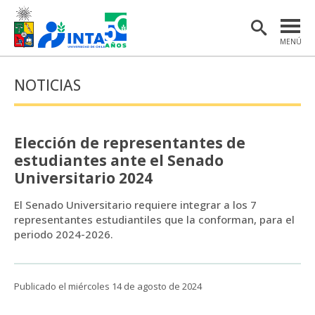
MENÚ
PORTADA
NOTICIAS
INSTITUTO
POSTGRADO
Elección de representantes de
INVESTIGACIÓN
estudiantes ante el Senado
Universitario 2024
EXTENSIÓN Y COMUNICACIONES
El Senado Universitario requiere integrar a los 7
MATERIAL DE INTERÉS
representantes estudiantiles que la conforman, para el
periodo 2024-2026.
ENGLISH
Publicado el miércoles 14 de agosto de 2024
Estudiantes
Académicas/os