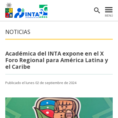
MENÚ
PORTADA
NOTICIAS
INSTITUTO
POSTGRADO
Académica del INTA expone en el X
INVESTIGACIÓN
Foro Regional para América Latina y
el Caribe
EXTENSIÓN Y COMUNICACIONES
MATERIAL DE INTERÉS
Publicado el lunes 02 de septiembre de 2024
ENGLISH
Estudiantes
Académicas/os