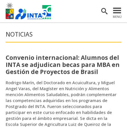
MENÚ
PORTADA
NOTICIAS
INSTITUTO
POSTGRADO
Convenio internacional: Alumnos del
INVESTIGACIÓN
INTA se adjudican becas para MBA en
Gestión de Proyectos de Brasil
EXTENSIÓN Y COMUNICACIONES
Rodrigo Marín, del Doctorado en Acuicultura, y Miguel
MATERIAL DE INTERÉS
Angel Varas, del Magíster en Nutrición y Alimentos
mención Alimentos Saludables, podrán complementar
ENGLISH
las competencias adquiridas en los programas de
Postgrado del INTA. Fueron seleccionados para
participar en este curso enfocado en habilidades de
Estudiantes
Académicas/os
gestión para el ámbito empresarial. Se dicta en la
Escola Superior de Agricultura Luiz de Queiroz de la