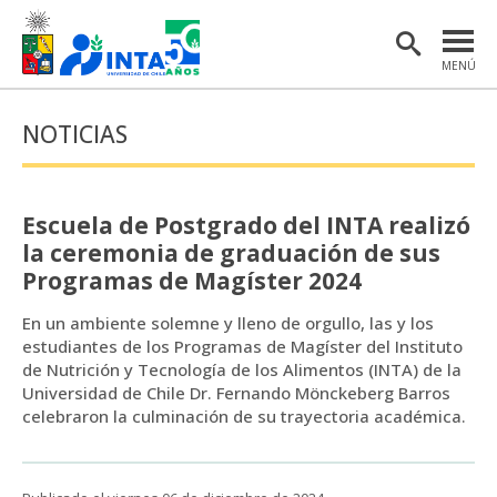
MENÚ
PORTADA
NOTICIAS
INSTITUTO
POSTGRADO
Escuela de Postgrado del INTA realizó
INVESTIGACIÓN
la ceremonia de graduación de sus
Programas de Magíster 2024
EXTENSIÓN Y COMUNICACIONES
En un ambiente solemne y lleno de orgullo, las y los
MATERIAL DE INTERÉS
estudiantes de los Programas de Magíster del Instituto
de Nutrición y Tecnología de los Alimentos (INTA) de la
ENGLISH
Universidad de Chile Dr. Fernando Mönckeberg Barros
celebraron la culminación de su trayectoria académica.
Estudiantes
Académicas/os