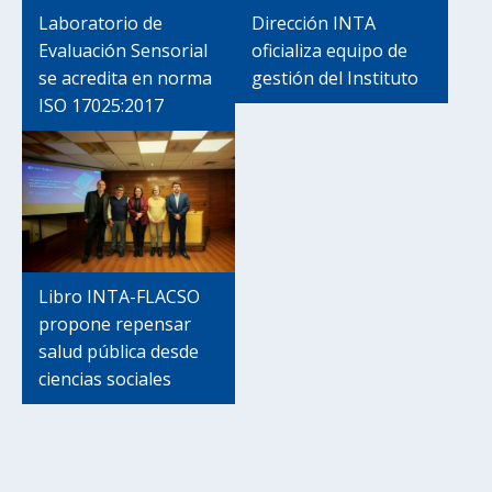
Laboratorio de
Dirección INTA
Evaluación Sensorial
oficializa equipo de
se acredita en norma
gestión del Instituto
ISO 17025:2017
Libro INTA-FLACSO
propone repensar
salud pública desde
ciencias sociales