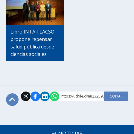
Libro INTA-FLACSO
propone repensar
salud pública desde
ciencias sociales
https://uchile.cl/nu232590
COPIAR
Subir
NOTICIAS