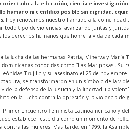
 orientado a la educación, ciencia e investigació
lo humano ni científico posible sin dignidad, equi
os
. Hoy renovamos nuestro llamado a la comunidad 
ar todo tipo de violencias, avanzando juntas y juntos
de los derechos humanos que honre la vida de cada m
a la lucha de las hermanas Patria, Minerva y María 
as dominicanas conocidas como “Las Mariposas”. Su re
Leónidas Trujillo y su asesinato el 25 de noviembr
ictadura, se transformaron en un símbolo de la viole
y de la defensa de la justicia y la libertad. La valen
ito en la lucha contra la opresión y la violencia de 
l Primer Encuentro Feminista Latinoamericano y del
puso establecer este día como un momento de reflex
cia contra las mujeres. Más tarde, en 1999, la Asambl