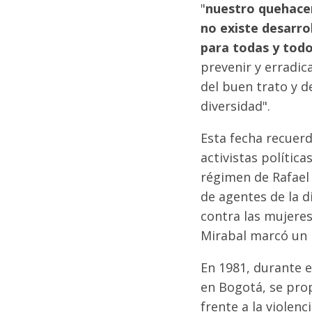
"
nuestro quehacer
no existe desarrol
para todas y tod
prevenir y erradic
del buen trato y 
diversidad".
Esta fecha recuerd
activistas polític
régimen de Rafael 
de agentes de la d
contra las mujeres 
Mirabal marcó un h
En 1981, durante e
en Bogotá, se pro
frente a la violen