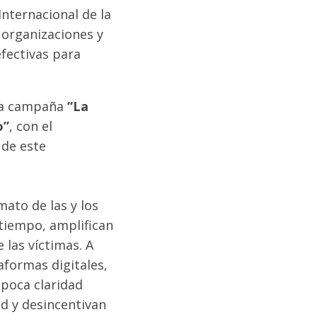
nternacional de la
, organizaciones y
efectivas para
 la campaña
“La
o”
, con el
 de este
mato de las y los
 tiempo, amplifican
 las víctimas. A
aformas digitales,
 poca claridad
ad y desincentivan