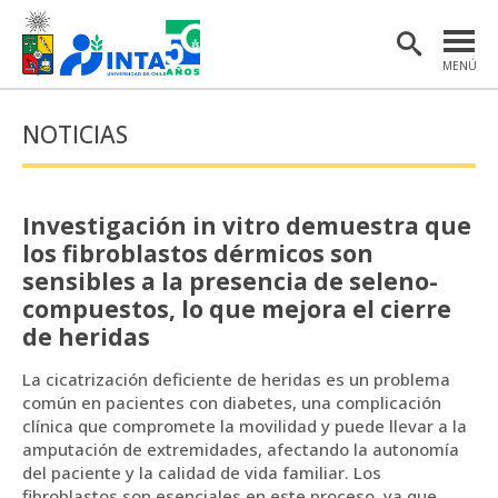
MENÚ
PORTADA
NOTICIAS
INSTITUTO
POSTGRADO
Investigación in vitro demuestra que
INVESTIGACIÓN
los fibroblastos dérmicos son
sensibles a la presencia de seleno-
EXTENSIÓN Y COMUNICACIONES
compuestos, lo que mejora el cierre
de heridas
MATERIAL DE INTERÉS
La cicatrización deficiente de heridas es un problema
ENGLISH
común en pacientes con diabetes, una complicación
clínica que compromete la movilidad y puede llevar a la
amputación de extremidades, afectando la autonomía
Estudiantes
Académicas/os
del paciente y la calidad de vida familiar. Los
fibroblastos son esenciales en este proceso, ya que