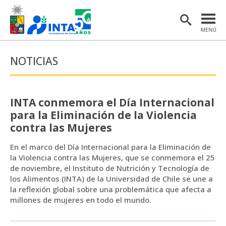
MENÚ
PORTADA
NOTICIAS
INSTITUTO
POSTGRADO
INTA conmemora el Día Internacional
INVESTIGACIÓN
para la Eliminación de la Violencia
contra las Mujeres
EXTENSIÓN Y COMUNICACIONES
En el marco del Día Internacional para la Eliminación de
MATERIAL DE INTERÉS
la Violencia contra las Mujeres, que se conmemora el 25
de noviembre, el Instituto de Nutrición y Tecnología de
ENGLISH
los Alimentos (INTA) de la Universidad de Chile se une a
la reflexión global sobre una problemática que afecta a
millones de mujeres en todo el mundo.
Estudiantes
Académicas/os