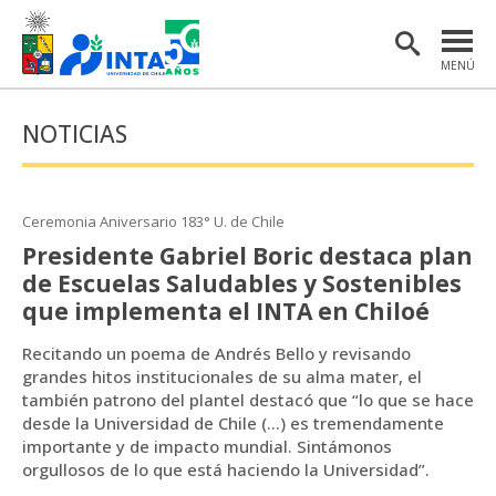
MENÚ
PORTADA
NOTICIAS
INSTITUTO
POSTGRADO
Ceremonia Aniversario 183° U. de Chile
INVESTIGACIÓN
Presidente Gabriel Boric destaca plan
de Escuelas Saludables y Sostenibles
EXTENSIÓN Y COMUNICACIONES
que implementa el INTA en Chiloé
MATERIAL DE INTERÉS
Recitando un poema de Andrés Bello y revisando
grandes hitos institucionales de su alma mater, el
ENGLISH
también patrono del plantel destacó que “lo que se hace
desde la Universidad de Chile (...) es tremendamente
importante y de impacto mundial. Sintámonos
Estudiantes
Académicas/os
orgullosos de lo que está haciendo la Universidad”.