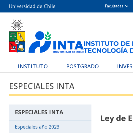
Facultades
Arquitectur
Cie
Cs. Físicas
Cs. Químicas 
Cs. Veterina
De
INSTITUTO
POSTGRADO
INVE
Filosofía 
ESPECIALES INTA
Med
Estudios Avanz
Nutrición y Tecn
ESPECIALES INTA
Hospita
Ley de 
Especiales año 2023