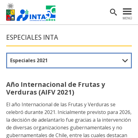
MENÚ
PORTADA
ESPECIALES INTA
INSTITUTO
POSTGRADO
Especiales 2021
INVESTIGACIÓN
EXTENSIÓN Y COMUNICACIONES
Año Internacional de Frutas y
Verduras (AIFV 2021)
MATERIAL DE INTERÉS
El año Internacional de las Frutas y Verduras se
ENGLISH
celebró durante 2021. Inicialmente previsto para 2026,
la decisión de adelantarlo fue gracias a la intervención
Estudiantes
Académicas/os
de diversas organizaciones gubernamentales y no
gubernamentales de Chile, entre las cuales destacan